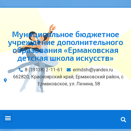
Муниципальное бюджетное
учреждение дополнительного
образования «Ермаковская
детская школа искусств»
8 (39138) 2-11-61
ermdshi@yandex.ru
662820, Красноярский край, Ермаковский район, с.
Ермаковское, ул. Ленина, 58
СВЕДЕНИЯ ОБ ОБРАЗОВАТЕЛЬНОЙ ОРГАНИЗАЦИИ
КОНТАКТЫ И РЕКВИЗИТЫ