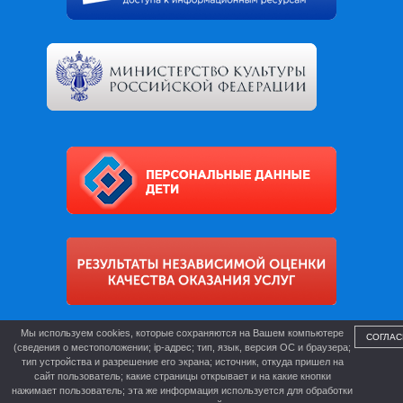
Мы используем cookies, которые сохраняются на Вашем компьютере
СОГЛАС
(сведения о местоположении; ip-адрес; тип, язык, версия ОС и браузера;
тип устройства и разрешение его экрана; источник, откуда пришел на
сайт пользователь; какие страницы открывает и на какие кнопки
нажимает пользователь; эта же информация используется для обработки