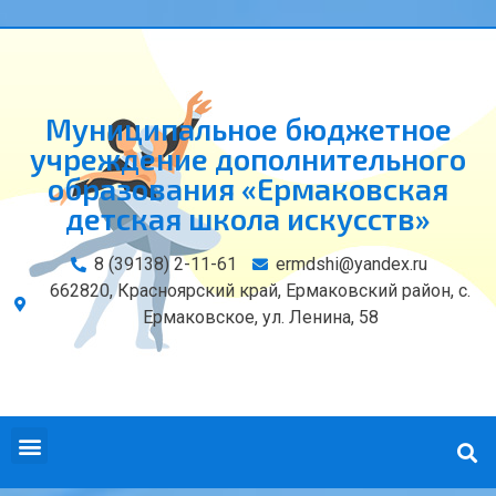
Муниципальное бюджетное
учреждение дополнительного
образования «Ермаковская
детская школа искусств»
8 (39138) 2-11-61
ermdshi@yandex.ru
662820, Красноярский край, Ермаковский район, с.
Ермаковское, ул. Ленина, 58
СВЕДЕНИЯ ОБ ОБРАЗОВАТЕЛЬНОЙ ОРГАНИЗАЦИИ
КОНТАКТЫ И РЕКВИЗИТЫ