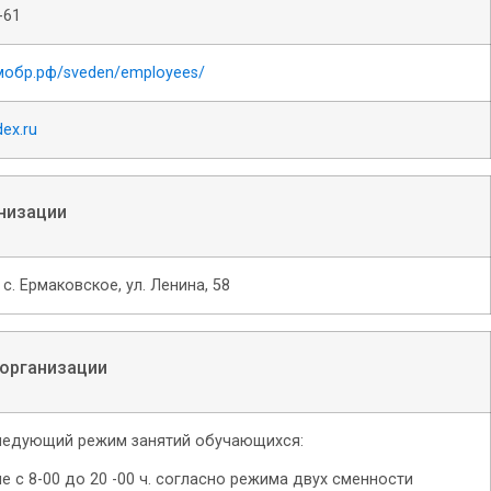
-61
рмобр.рф/sveden/employees/
ex.ru
низации
с. Ермаковское, ул. Ленина, 58
 организации
 следующий режим занятий обучающихся:
е с 8-00 до 20 -00 ч. согласно режима двух сменности