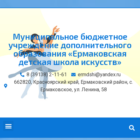
Муниципальное бюджетное
учреждение дополнительного
образования «Ермаковская
детская школа искусств»
8 (39138) 2-11-61
ermdshi@yandex.ru
662820, Красноярский край, Ермаковский район, с.
Ермаковское, ул. Ленина, 58
СВЕДЕНИЯ ОБ ОБРАЗОВАТЕЛЬНОЙ ОРГАНИЗАЦИИ
КОНТАКТЫ И РЕКВИЗИТЫ