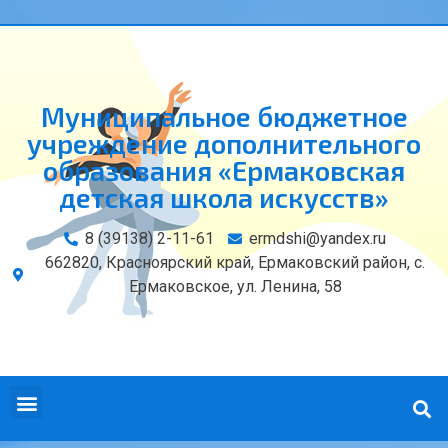
Муниципальное бюджетное
учреждение дополнительного
образования «Ермаковская
детская школа искусств»
8 (39138) 2-11-61
ermdshi@yandex.ru
662820, Красноярский край, Ермаковский район, с.
Ермаковское, ул. Ленина, 58
СВЕДЕНИЯ ОБ ОБРАЗОВАТЕЛЬНОЙ ОРГАНИЗАЦИИ
КОНТАКТЫ И РЕКВИЗИТЫ