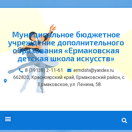
Муниципальное бюджетное
учреждение дополнительного
образования «Ермаковская
детская школа искусств»
8 (39138) 2-11-61
ermdshi@yandex.ru
662820, Красноярский край, Ермаковский район, с.
Ермаковское, ул. Ленина, 58
СВЕДЕНИЯ ОБ ОБРАЗОВАТЕЛЬНОЙ ОРГАНИЗАЦИИ
КОНТАКТЫ И РЕКВИЗИТЫ