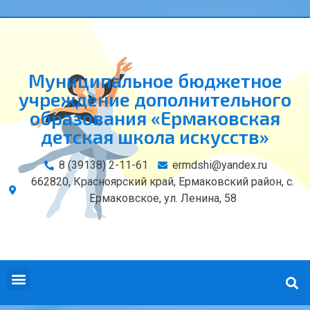
Муниципальное бюджетное
учреждение дополнительного
образования «Ермаковская
детская школа искусств»
8 (39138) 2-11-61
ermdshi@yandex.ru
662820, Красноярский край, Ермаковский район, с.
Ермаковское, ул. Ленина, 58
СВЕДЕНИЯ ОБ ОБРАЗОВАТЕЛЬНОЙ ОРГАНИЗАЦИИ
КОНТАКТЫ И РЕКВИЗИТЫ