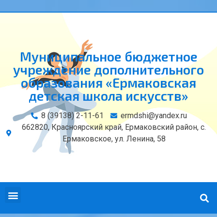
Муниципальное бюджетное
учреждение дополнительного
образования «Ермаковская
детская школа искусств»
8 (39138) 2-11-61
ermdshi@yandex.ru
662820, Красноярский край, Ермаковский район, с.
Ермаковское, ул. Ленина, 58
СВЕДЕНИЯ ОБ ОБРАЗОВАТЕЛЬНОЙ ОРГАНИЗАЦИИ
КОНТАКТЫ И РЕКВИЗИТЫ