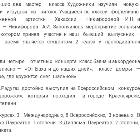
шло два мастер – класса. Художники изучили новую
й игрушки из ниток». Учащиеся по классу фортепиано
уженной артистки Хакассии — Никифоровой И.Н. и
— Никифорова А.И. Закончилось мероприятие сольным
в котором принял участие и наш бывший выпускник —
время является студентом 2 курса у преподавателя
 четыре отчетных концерта: класс баяна и аккордеона
тепиано — «От Баха и до наших дней», класс домры —
е, где кружится снег шальной».
Радуга» достойно выступил на Всероссийском конкурсе
 дорожки», который проходил в городе Красноярске,
тепени.
урсах: 3 Международных, 8 Всероссийских, 3 краевых. В
в Лауреатов 1 степени, 3 Диплома Лауреатов 2 степени,
ката.