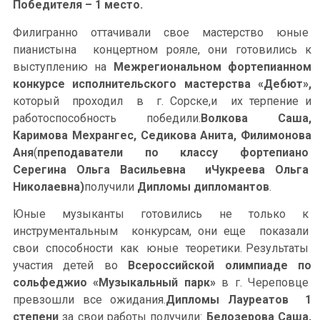
Победителя – 1 место.
Филигранно оттачивали свое мастерство юные
пианистына концертном рояле, они готовились к
выступлению на
Межрегиональном фортепианном
конкурсе исполнительского мастерства «Дебют»,
который проходил в г. Сорске,и их терпение и
работоспособность победили.
Волкова Саша,
Каримова Мехрангес, Седикова Анита, Филимонова
Аня
(
преподаватели по классу фортепиано
Серегина Ольга Васильевна иЧукреева Ольга
Николаевна)
получили
Дипломы дипломантов
.
Юные музыканты готовились не только к
инструментальным конкурсам, они еще показали
свои способности как юные теоретики. Результаты
участия детей во
Всероссийской олимпиаде по
сольфеджио «Музыкальный парк»
в г. Череповце
превзошли все ожидания.
Дипломы Лауреатов 1
степени
за свои работы получили:
Белозерова Саша,