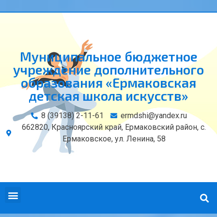
Муниципальное бюджетное
учреждение дополнительного
образования «Ермаковская
детская школа искусств»
8 (39138) 2-11-61
ermdshi@yandex.ru
662820, Красноярский край, Ермаковский район, с.
Ермаковское, ул. Ленина, 58
СВЕДЕНИЯ ОБ ОБРАЗОВАТЕЛЬНОЙ ОРГАНИЗАЦИИ
КОНТАКТЫ И РЕКВИЗИТЫ