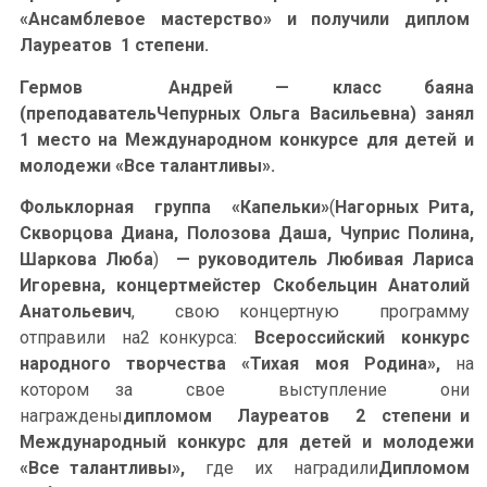
«Ансамблевое мастерство» и получили диплом
Лауреатов 1 степени.
Гермов Андрей — класс баяна
(преподавательЧепурных Ольга Васильевна) занял
1 место на Международном конкурсе для детей и
молодежи «Все талантливы».
Фольклорная группа «Капельки»
(
Нагорных Рита,
Скворцова Диана, Полозова Даша, Чуприс Полина,
Шаркова Люба
)
— руководитель Любивая Лариса
Игоревна, концертмейстер Скобельцин Анатолий
Анатольевич
, свою концертную программу
отправили на2 конкурса:
Всероссийский конкурс
народного творчества «Тихая моя Родина»,
на
котором за свое выступление они
награждены
дипломом Лауреатов 2 степени и
Международный конкурс для детей и молодежи
«Все талантливы»,
где их наградили
Дипломом