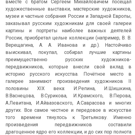
вместе с братом Сергеем Михайловичем посещал
художественные выставки, мастерские художников,
музеи и частные собрания России и Западной Европы,
заказывал русским художникам для своей галереи
картины и портреты наиболее важных деятелей
России, приобретал целые коллекции (например, В. В.
Верещагина, А. А. Иванова и др.). Настойчиво
выискивал, покупал, собирал лучшие картины
преимущественно русских художников-
передвижников, которые внесли свой вклад в
историю русского искусства. Почётное место в
галерее занимают произведения художников II
половины XIX века: И.Репина, И.Шишкина,
В.Васнецова, В.Сурикова, И.Крамского, В.Перова,
А.Левитана, И.Айвазовского, А.Саврасова и многих
других. Все самое честное и передовое в искусстве
того времени тянулось к Третьякову. Именно
произведения передвижников составили
драгоценное ядро его коллекции, и до сих пор полнота