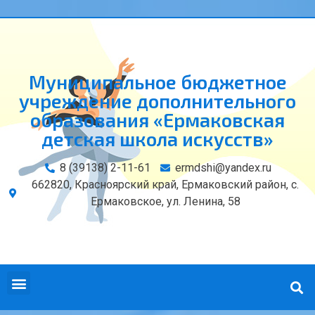
Муниципальное бюджетное
учреждение дополнительного
образования «Ермаковская
детская школа искусств»
8 (39138) 2-11-61
ermdshi@yandex.ru
662820, Красноярский край, Ермаковский район, с.
Ермаковское, ул. Ленина, 58
СВЕДЕНИЯ ОБ ОБРАЗОВАТЕЛЬНОЙ ОРГАНИЗАЦИИ
КОНТАКТЫ И РЕКВИЗИТЫ