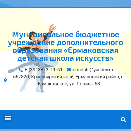
Муниципальное бюджетное
учреждение дополнительного
образования «Ермаковская
детская школа искусств»
8 (39138) 2-11-61
ermdshi@yandex.ru
662820, Красноярский край, Ермаковский район, с.
Ермаковское, ул. Ленина, 58
СВЕДЕНИЯ ОБ ОБРАЗОВАТЕЛЬНОЙ ОРГАНИЗАЦИИ
КОНТАКТЫ И РЕКВИЗИТЫ