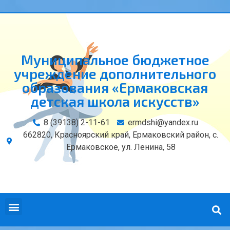
Муниципальное бюджетное
учреждение дополнительного
образования «Ермаковская
детская школа искусств»
8 (39138) 2-11-61
ermdshi@yandex.ru
662820, Красноярский край, Ермаковский район, с.
Ермаковское, ул. Ленина, 58
СВЕДЕНИЯ ОБ ОБРАЗОВАТЕЛЬНОЙ ОРГАНИЗАЦИИ
КОНТАКТЫ И РЕКВИЗИТЫ