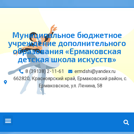
Муниципальное бюджетное
учреждение дополнительного
образования «Ермаковская
детская школа искусств»
8 (39138) 2-11-61
ermdshi@yandex.ru
662820, Красноярский край, Ермаковский район, с.
Ермаковское, ул. Ленина, 58
СВЕДЕНИЯ ОБ ОБРАЗОВАТЕЛЬНОЙ ОРГАНИЗАЦИИ
КОНТАКТЫ И РЕКВИЗИТЫ