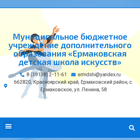
Муниципальное бюджетное
учреждение дополнительного
образования «Ермаковская
детская школа искусств»
8 (39138) 2-11-61
ermdshi@yandex.ru
662820, Красноярский край, Ермаковский район, с.
Ермаковское, ул. Ленина, 58
СВЕДЕНИЯ ОБ ОБРАЗОВАТЕЛЬНОЙ ОРГАНИЗАЦИИ
КОНТАКТЫ И РЕКВИЗИТЫ