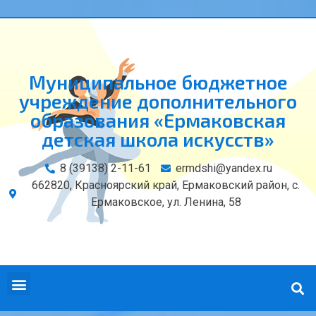
Муниципальное бюджетное
учреждение дополнительного
образования «Ермаковская
детская школа искусств»
8 (39138) 2-11-61
ermdshi@yandex.ru
662820, Красноярский край, Ермаковский район, с.
Ермаковское, ул. Ленина, 58
СВЕДЕНИЯ ОБ ОБРАЗОВАТЕЛЬНОЙ ОРГАНИЗАЦИИ
КОНТАКТЫ И РЕКВИЗИТЫ