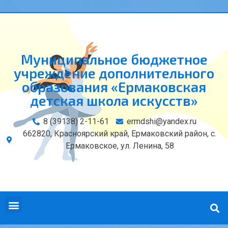
Муниципальное бюджетное
учреждение дополнительного
образования «Ермаковская
детская школа искусств»
8 (39138) 2-11-61
ermdshi@yandex.ru
662820, Красноярский край, Ермаковский район, с.
Ермаковское, ул. Ленина, 58
СВЕДЕНИЯ ОБ ОБРАЗОВАТЕЛЬНОЙ ОРГАНИЗАЦИИ
КОНТАКТЫ И РЕКВИЗИТЫ