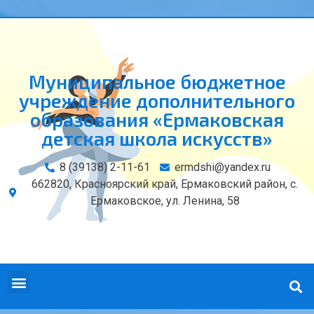
Муниципальное бюджетное
учреждение дополнительного
образования «Ермаковская
детская школа искусств»
8 (39138) 2-11-61
ermdshi@yandex.ru
662820, Красноярский край, Ермаковский район, с.
Ермаковское, ул. Ленина, 58
СВЕДЕНИЯ ОБ ОБРАЗОВАТЕЛЬНОЙ ОРГАНИЗАЦИИ
КОНТАКТЫ И РЕКВИЗИТЫ