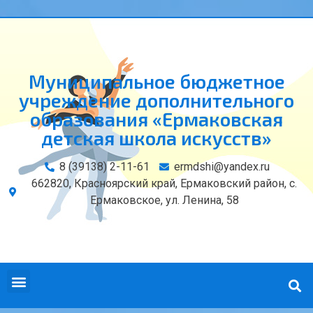
Муниципальное бюджетное
учреждение дополнительного
образования «Ермаковская
детская школа искусств»
8 (39138) 2-11-61
ermdshi@yandex.ru
662820, Красноярский край, Ермаковский район, с.
Ермаковское, ул. Ленина, 58
СВЕДЕНИЯ ОБ ОБРАЗОВАТЕЛЬНОЙ ОРГАНИЗАЦИИ
КОНТАКТЫ И РЕКВИЗИТЫ