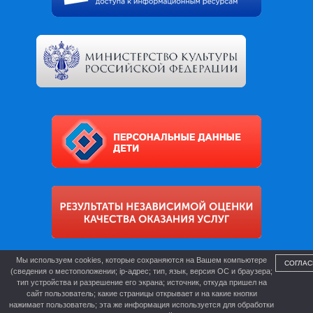
Мы используем cookies, которые сохраняются на Вашем компьютере
СОГЛАС
(сведения о местоположении; ip-адрес; тип, язык, версия ОС и браузера;
тип устройства и разрешение его экрана; источник, откуда пришел на
сайт пользователь; какие страницы открывает и на какие кнопки
нажимает пользователь; эта же информация используется для обработки