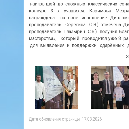
наигрышей до сложных классических сонат
конкурс 3- х учащихся: Каримова Мехран
награждена за свое исполнение Диплом
преподаватель Серегина О.В.) отмечена Д
преподаватель Глазырин С.В.) получил Бл
мастерства», который проводится уже 8 
для выявления и поддержки одарённых де
Замес
Дата обновления страницы: 17.03.2026