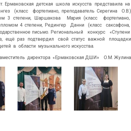
. Ермаковская детская школа искусств представила на
гез (класс фортепиано, преподаватель Серегина О.В.)
ом 3 степени, Шаршакова Мария (класс фортепиано,
ипломом 4 степени, Редингер Данни (класс саксафона,
агодарственное письмо. Региональный конкурс «Ступени
раз, ещё раз подтвердил свой статус важной площадки
тей в области музыкального искусства.
титель директора «Ермаковская ДШИ» О.М. Жулина