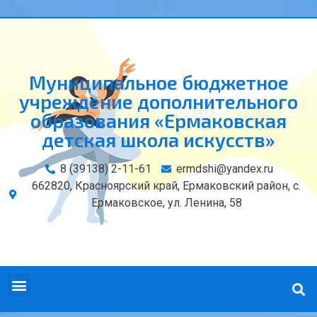
Муниципальное бюджетное
учреждение дополнительного
образования «Ермаковская
детская школа искусств»
8 (39138) 2-11-61
ermdshi@yandex.ru
662820, Красноярский край, Ермаковский район, с.
Ермаковское, ул. Ленина, 58
СВЕДЕНИЯ ОБ ОБРАЗОВАТЕЛЬНОЙ ОРГАНИЗАЦИИ
КОНТАКТЫ И РЕКВИЗИТЫ